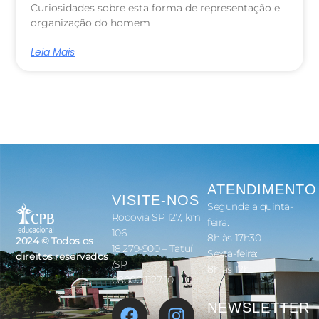
Curiosidades sobre esta forma de representação e
organização do homem
Leia Mais
ATENDIMENTO
VISITE-NOS
Segunda a quinta-
Rodovia SP 127, km
feira:
106
8h às 17h30
2024 © Todos os
18.279-900 – Tatuí
Sexta-feira:
direitos reservados
/SP
8h às 12h
08000 1127 10
NEWSLETTER