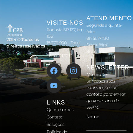
ATENDIMENTO
VISITE-NOS
Segunda a quinta-
Rodovia SP 127, km
feira:
106
8h às 17h30
2024 © Todos os
18.279-900 – Tatuí
Sexta-feira:
direitos reservados
/SP
8h às 12h
08000 1127 10
NEWSLETTER
Não serão
utilizadas suas
informações de
contato para enviar
qualquer tipo de
LINKS
SPAM.
Quem somos
Nome
Contato
Soluções
Política de