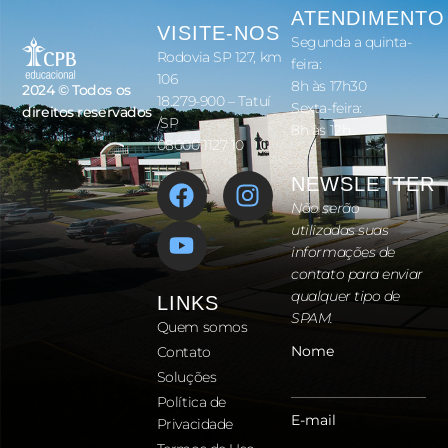
ATENDIMENTO
VISITE-NOS
Segunda a quinta-
Rodovia SP 127, km
feira:
106
8h às 17h30
2024 © Todos os
18.279-900 – Tatuí
Sexta-feira:
direitos reservados
/SP
8h às 12h
08000 1127 10
NEWSLETTER
Não serão
utilizadas suas
informações de
contato para enviar
qualquer tipo de
LINKS
SPAM.
Quem somos
Nome
Contato
Soluções
Política de
E-mail
Privacidade