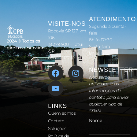
ATENDIMENTO
VISITE-NOS
Segunda a quinta-
Rodovia SP 127, km
feira:
106
8h às 17h30
2024 © Todos os
18.279-900 – Tatuí
Sexta-feira:
direitos reservados
/SP
8h às 12h
08000 1127 10
NEWSLETTER
Não serão
utilizadas suas
informações de
contato para enviar
qualquer tipo de
LINKS
SPAM.
Quem somos
Nome
Contato
Soluções
Política de