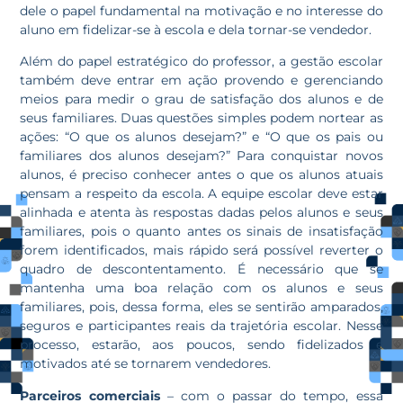
dele o papel fundamental na motivação e no interesse do
aluno em fidelizar-se à escola e dela tornar-se vendedor.
Além do papel estratégico do professor, a gestão escolar
também deve entrar em ação provendo e gerenciando
meios para medir o grau de satisfação dos alunos e de
seus familiares. Duas questões simples podem nortear as
ações: “O que os alunos desejam?” e “O que os pais ou
familiares dos alunos desejam?” Para conquistar novos
alunos, é preciso conhecer antes o que os alunos atuais
pensam a respeito da escola. A equipe escolar deve estar
alinhada e atenta às respostas dadas pelos alunos e seus
familiares, pois o quanto antes os sinais de insatisfação
forem identificados, mais rápido será possível reverter o
quadro de descontentamento. É necessário que se
mantenha uma boa relação com os alunos e seus
familiares, pois, dessa forma, eles se sentirão amparados,
seguros e participantes reais da trajetória escolar. Nesse
processo, estarão, aos poucos, sendo fidelizados e
motivados até se tornarem vendedores.
Parceiros comerciais
– com o passar do tempo, essa