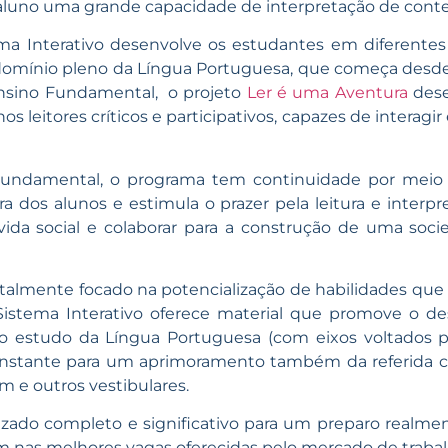
luno uma grande capacidade de interpretação de cont
ema Interativo desenvolve os estudantes em diferentes
omínio pleno da Língua Portuguesa, que começa desde 
 Ensino Fundamental, o projeto
Ler é uma Aventura
dese
os leitores críticos e participativos, capazes de interag
o Fundamental, o programa tem continuidade por mei
a dos alunos e estimula o prazer pela leitura e interp
 vida social e colaborar para a construção de uma soc
totalmente focado na potencialização de habilidades qu
Sistema Interativo oferece material que promove o d
o estudo da Língua Portuguesa (com eixos voltados pa
onstante para um aprimoramento também da referida c
m e outros vestibulares.
izado completo e significativo para um preparo realme
nas melhores vagas oferecidas pelo mercado de trabal