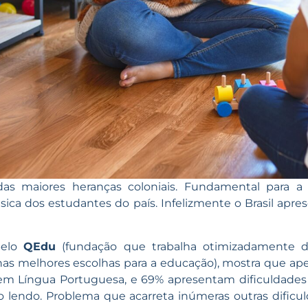
as maiores heranças coloniais. Fundamental para 
ica dos estudantes do país. Infelizmente o Brasil apr
pelo
QEdu
(
fundação que trabalha otimizadamente da
 nas melhores escolhas para a educação),
mostra que ape
em Língua Portuguesa, e 69% apresentam dificuldades d
endo. Problema que acarreta inúmeras outras dificul