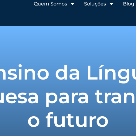
Quem Somos
Soluções
Blog
nsino da Líng
esa para tra
o futuro