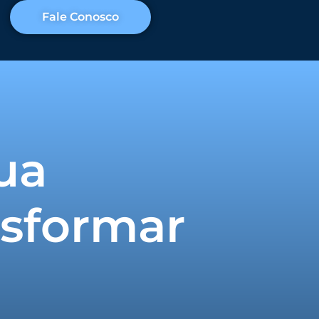
Fale Conosco
ua
nsformar