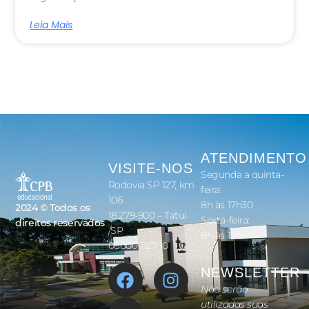
Leia Mais
ATENDIMENTO
VISITE-NOS
Segunda a quinta-
Rodovia SP 127, km
feira:
106
8h às 17h30
2024 © Todos os
18.279-900 – Tatuí
Sexta-feira:
direitos reservados
/SP
8h às 12h
08000 1127 10
NEWSLETTER
Não serão
utilizadas suas