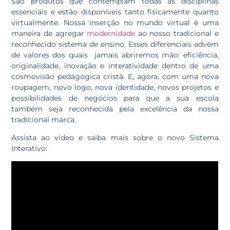
São produtos que contemplam todas as disciplinas
essenciais e estão disponíveis tanto fisicamente quanto
virtualmente. Nossa inserção no mundo virtual é uma
maneira de agregar
modernidade
ao nosso tradicional e
reconhecido sistema de ensino. Esses diferenciais advém
de valores dos quais jamais abriremos mão: eficiência,
originalidade, inovação e interatividade dentro de uma
cosmovisão pedagógica cristã. E, agora, com uma nova
roupagem, novo logo, nova identidade, novos projetos e
possibilidades de negócios para que a sua escola
também seja reconhecida pela excelência da nossa
tradicional marca.
Assista ao vídeo e saiba mais sobre o novo Sistema
Interativo: