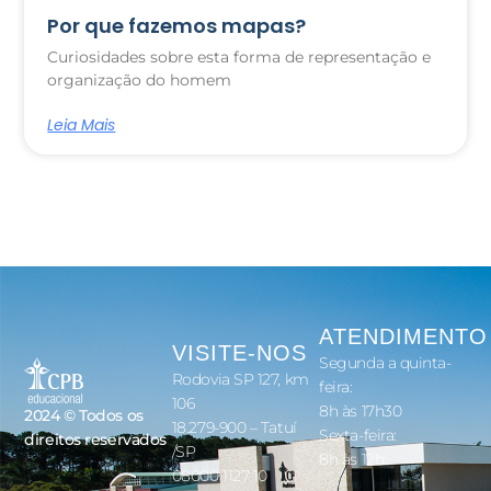
Por que fazemos mapas?
Curiosidades sobre esta forma de representação e
organização do homem
Leia Mais
ATENDIMENTO
VISITE-NOS
Segunda a quinta-
Rodovia SP 127, km
feira:
106
8h às 17h30
2024 © Todos os
18.279-900 – Tatuí
Sexta-feira:
direitos reservados
/SP
8h às 12h
08000 1127 10